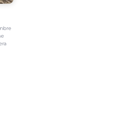
embre
ne
era