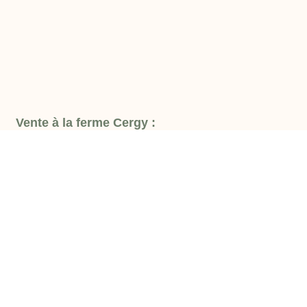
Vente à la ferme Cergy :
Mercredi de 9h30 à 12h30, Jeudi de 16h00 à
19h,Vendredi de 9h30 à 19h et samedi de 9h30 à
12h30.