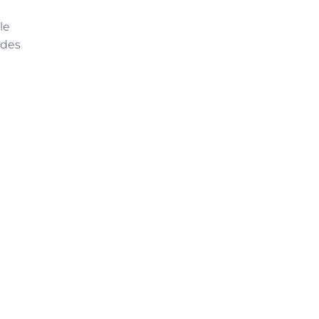
le
 des