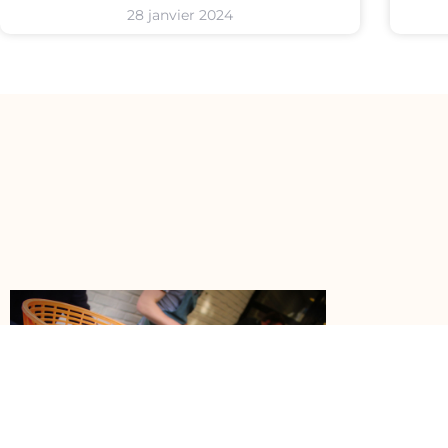
28 janvier 2024
Vente à la fe
Mercredi de 9
à 19h,Vendred
9h30 à 12h30.