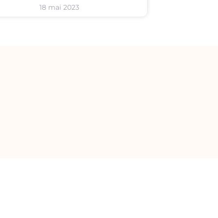
18 mai 2023
rme Cergy :
h30 à 12h30, Jeudi de 16h00
Téléphone :
06 74 09 96 42
i de 9h30 à 19h et samedi de
Email :
contact@lesplaisirsduj